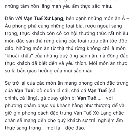
những tâm hồn lãng mạn yêu ẩm thực sắc màu.
Đến với
Vạn Tuế Xứ Lạng
, bên cạnh những món ăn Á –
Âu phong phú cùng những loại bia, rượu ngoại sang
trọng, thực khách còn có cơ hội thưởng thức rất nhiều
món đặc sản thú rừng cùng các loại rượu dân tộc độc
đáo. Những món ăn từ thịt thú rừng không chỉ là món
“khoái khẩu” của những quý ông sành ăn mà đông đảo
thực khách đã biết đến và yêu thích. Mỗi món ăn thực
sự là bản giao hưởng của mọi sắc màu.
Sự trở lại của các món ăn mang phong cách đặc trưng
của
Vạn Tuế:
bò cuốn lá cải, chả cá
Vạn Tuế
(cá
chình, cá lăng), gà quay giòn bì
Vạn Tuế
…. với
phương châm phục vụ khách hàng như thượng đế và
giữ gìn phong cách đặc trưng Vạn Tuế Xứ Lạng chắc
chắn sẽ mang đến cho quý khách sự trải nghiệm ẩm
thực sang trọng – mới lạ - độc đáo.