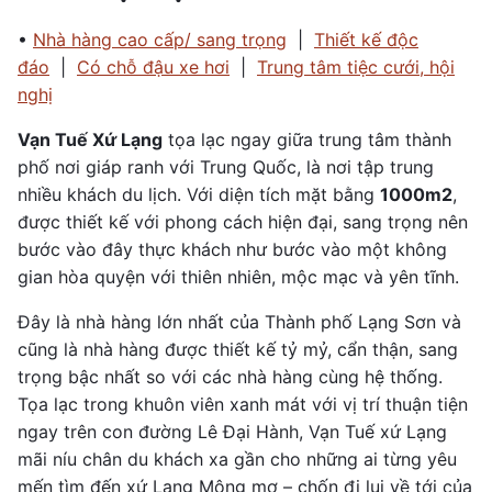
•
Nhà hàng cao cấp/ sang trọng
|
Thiết kế độc
đáo
|
Có chỗ đậu xe hơi
|
Trung tâm tiệc cưới, hội
nghị
Vạn Tuế Xứ Lạng
tọa lạc ngay giữa trung tâm thành
phố nơi giáp ranh với Trung Quốc, là nơi tập trung
nhiều khách du lịch. Với diện tích mặt bằng
1000m2
,
được thiết kế với phong cách hiện đại, sang trọng nên
bước vào đây thực khách như bước vào một không
gian hòa quyện với thiên nhiên, mộc mạc và yên tĩnh.
Đây là nhà hàng lớn nhất của Thành phố Lạng Sơn và
cũng là nhà hàng được thiết kế tỷ mỷ, cẩn thận, sang
trọng bậc nhất so với các nhà hàng cùng hệ thống.
Tọa lạc trong khuôn viên xanh mát với vị trí thuận tiện
ngay trên con đường Lê Đại Hành, Vạn Tuế xứ Lạng
mãi níu chân du khách xa gần cho những ai từng yêu
mến tìm đến xứ Lạng Mộng mơ – chốn đi lui về tới của