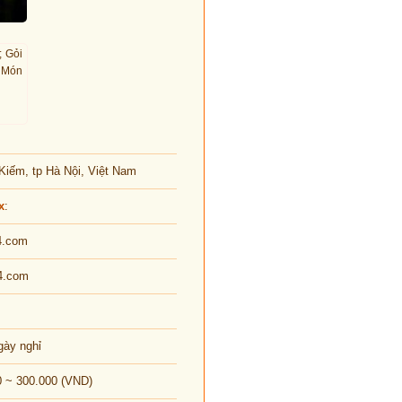
; Gỏi
; Món
Kiếm, tp Hà Nội, Việt Nam
x
:
4.com
4.com
gày nghỉ
0 ~ 300.000 (VND)