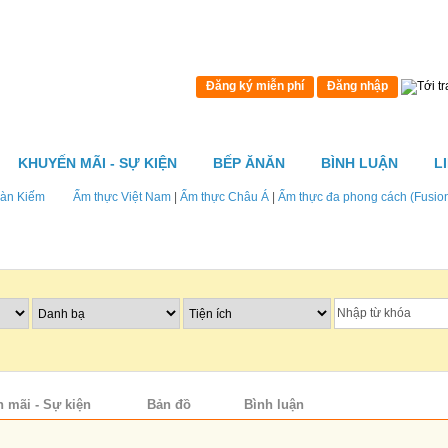
Đăng ký miễn phí
Đăng nhập
KHUYẾN MÃI - SỰ KIỆN
BẾP ĂNĂN
BÌNH LUẬN
L
àn Kiếm
Ẩm thực Việt Nam
|
Ẩm thực Châu Á
|
Ẩm thực đa phong cách (Fusio
 mãi - Sự kiện
Bản đồ
Bình luận