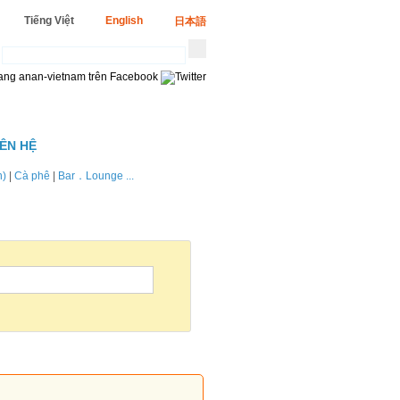
Tiếng Việt
English
日本語
IÊN HỆ
n)
|
Cà phê
|
Bar．Lounge ...