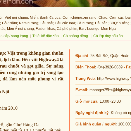
n Việt nói chung; Miến; Bánh đa cua; Cơm chiên/cơm rang; Cháo; Cơm các loại
; Gỏi/ Nộm; Nem nướng; Lẩu thái; Lẩu các loại; Gà nướng; Hải sản; BBQ/ nướng
Khác; Món Á nói chung; Fusion khác; Cà phê phim; Bar / Lounge; Món Nga
o cấp/ sang trọng
|
Thiết kế độc đáo
|
Có phòng riêng
|
Có lớp dạy nấu ăn
hực Việt trong không gian thuần
Địa chỉ
: 25 Bát Sứ, Quận Hoàn 
ũ, lịch lãm. Đến với Highway4 là
rau chuốt và gọt giũa. Sự nâng
Điện Thoại
: (04)-3926-0639
- Fa
iên cùng những giá trị sáng tạo
ng đã làm nên một phong vị rất
Trang Web
: http://www.highway
E-mail
:
manager25bs@highway
à Nội
Giờ mở cửa
: 10:00~23:30
 năm 2010
Ngày nghỉ định kỳ
: Không có n
Giá bình quân / người
: 100.00
ố cổ, gần Chợ Hàng Da.
ế đẹp mắt từ 10-12 người, rất phù