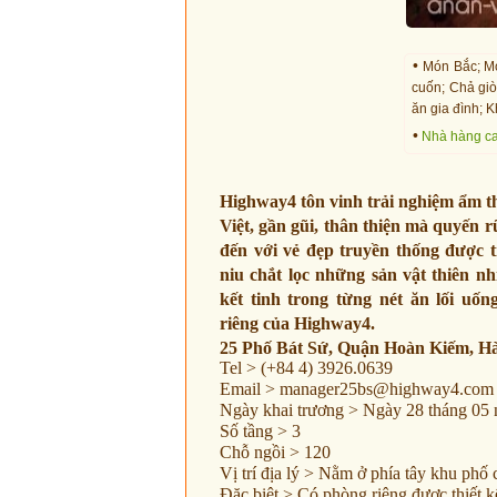
•
Món Bắc; Mó
cuốn; Chả giò
ăn gia đình; 
•
Nhà hàng ca
Highway4 tôn vinh trải nghiệm ẩm t
Việt, gần gũi, thân thiện mà quyến r
đến với vẻ đẹp truyền thống được t
niu chắt lọc những sản vật thiên nh
kết tinh trong từng nét ăn lối uố
riêng của Highway4.
25 Phố Bát Sứ, Quận Hoàn Kiếm, H
Tel > (+84 4) 3926.0639
Email >
manager25bs@highway4.com
Ngày khai trương > Ngày 28 tháng 05
Số tầng > 3
Chỗ ngồi > 120
Vị trí địa lý > Nằm ở phía tây khu ph
Đặc biệt > Có phòng riêng được thiết k