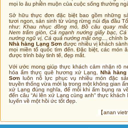
mọi lo âu phiền muộn của cuộc sống thường ng
Sở hữu thực đơn đặc biệt bao gồm những sả
tươi ngon, sản sinh từ vùng rừng núi địa đầu T
như:
Khau nhục đồng mỏ, Bồ câu quay mắc
Nem trắm giòn, Cá ngạnh nướng giấy bạc, Cá
nướng ngũ vị, Cá quả nướng mật ong...
, ch
ính b
Nhà hàng Lạng Sơn
được nhiều vị khách sành
mọi miền tổ quốc tìm đến. Đặc biệt, các món 
được trình bày tinh tế, đẹp mắt.
Với ước mong giú
p thực khách cảm nhận rõ n
hóa ẩm thực quê hương xứ Lạng,
Nhà hàng
Sơn
luôn nỗ lực phục vụ nhiều món đặc sả
truyền thống vừa mới lạ trong một không gian ẩ
xứ Lạng đúng nghĩa, để mỗi khi ấm bụng ra v
đến câu “Ai lên xứ Lạng cùng
anh” thực khách l
luyến về một hồi ức tốt đẹp.
【anan vie