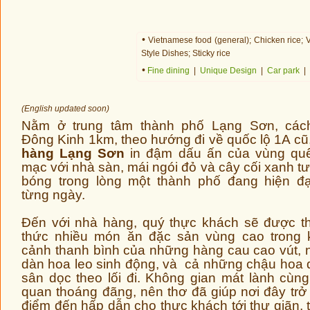
•
Vietnamese food (general); Chicken rice; 
Style Dishes; Sticky rice
•
Fine dining
|
Unique Design
|
Car park
|
(English updated soon)
Nằm ở trung tâm thành phố Lạng Sơn, các
Đông Kinh 1km, theo hướng đi về quốc lộ 1A c
hàng Lạng Sơn
in đậm dấu ấn của vùng qu
mạc với nhà sàn, mái ngói đỏ và cây cối xanh tư
bóng trong lòng một thành phố đang hiện đ
từng ngày.
Đến với nhà hàng, quý thực khách sẽ được 
thức nhiều món ăn đặc sản vùng cao trong 
cảnh thanh bình của những hàng cau cao vút,
dàn hoa leo sinh động, và cả những chậu hoa
sân dọc theo lối đi. Không gian mát lành cùn
quan thoáng đãng, nên thơ đã giúp nơi đây trở
điểm đến hấp dẫn cho thực khách tới thư giãn, t