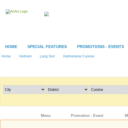
HOME
SPECIAL FEATURES
PROMOTIONS - EVENTS
Home
Vietnam
Lang Son
Vietnamese Cuisine
Search Restaurants
Info
Menu
Promotion - Event
M