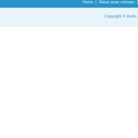
Home
About anan vietnam
Copyright © AnAn V