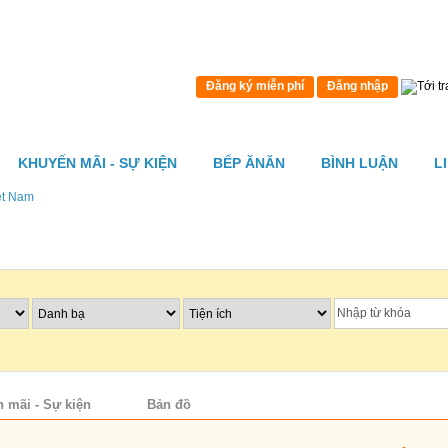
Đăng ký miễn phí
Đăng nhập
KHUYẾN MÃI - SỰ KIỆN
BẾP ĂNĂN
BÌNH LUẬN
L
ệt Nam
 mãi - Sự kiện
Bản đồ
Bình luận