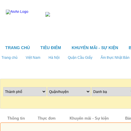
TRANG CHỦ
TIÊU ĐIỂM
KHUYẾN MÃI - SỰ KIỆN
Trang chủ
Việt Nam
Hà Nội
Quận Cầu Giấy
Ẩm thực Nhật Bản
Tìm nhà hàng
Thông tin
Thực đơn
Khuyến mãi - Sự kiện
Bả