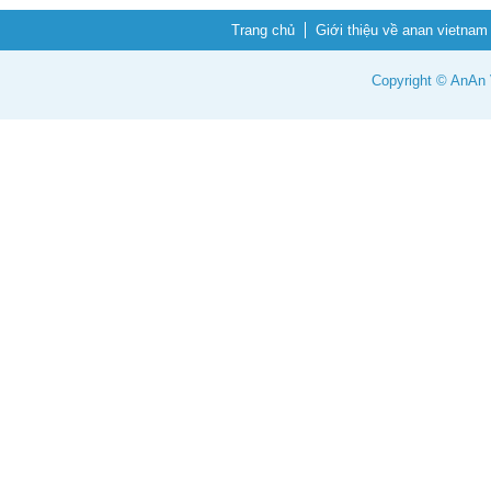
Trang chủ
Giới thiệu về anan vietnam
Copyright © AnAn V