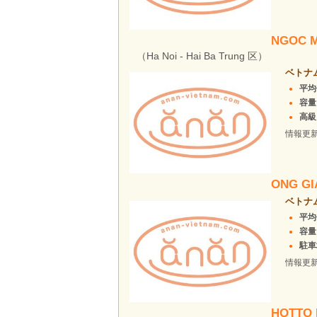
NGOC M
（Ha Noi - Hai Ba Trung 区）
ベトナ
平均
容量
高級
情報更
ONG GI
ベトナ
平均
容量
駐車場
情報更
HOTTO