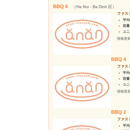
BBQ 6
（Ha Noi - Ba Dinh 区）
ファス
平均価
容量
ユニ
情報更
BBQ 4
ファス
平均価
容量
ユニ
情報更
BBQ 2
ファス
平均価