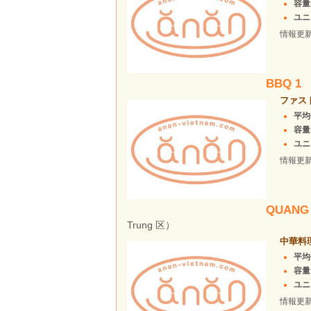
容量
ユニ
情報更
BBQ 1
ファス
平均価
容量
ユニ
情報更
QUANG 
Trung 区）
中華料
平均
容量
ユニー
情報更