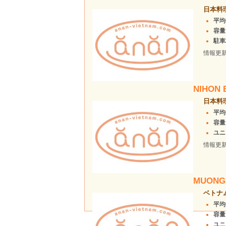
日本料理
平均価
容量
駐車
情報更
NIHON 
日本料
平均
容量
ユニ
情報更
MUONG
ベトナ
平均
容量
ユニ