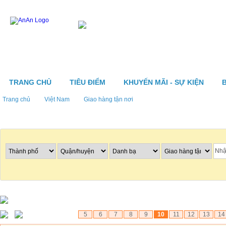
TRANG CHỦ
TIÊU ĐIỂM
KHUYẾN MÃI - SỰ KIỆN
Trang chủ
Việt Nam
Giao hàng tận nơi
Tìm nhà hàng
5
6
7
8
9
10
11
12
13
14