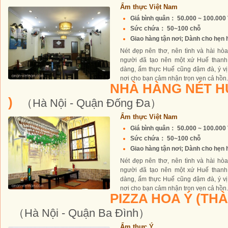
Ẩm thực Việt Nam
Giá bình quân： 50.000 ~ 100.00
Sức chứa： 50~100 chỗ
Giao hàng tận nơi; Dành cho hẹn hò
Nét đẹp nên thơ, nên tình và hài hò
người đã tạo nên một xứ Huế thanh
dàng, ẩm thực Huế cũng đậm đà, ý vị
nơi cho bạn cảm nhận trọn vẹn cả hồn.
NHÀ HÀNG NÉT H
)
（Hà Nội - Quận Đống Đa）
Ẩm thực Việt Nam
Giá bình quân： 50.000 ~ 100.00
Sức chứa： 50~100 chỗ
Giao hàng tận nơi; Dành cho hẹn hò
Nét đẹp nên thơ, nên tình và hài hò
người đã tạo nên một xứ Huế thanh
dàng, ẩm thực Huế cũng đậm đà, ý vị
nơi cho bạn cảm nhận trọn vẹn cả hồn.
PIZZA HOA Ý (TH
（Hà Nội - Quận Ba Đình）
Ẩm thực Ý