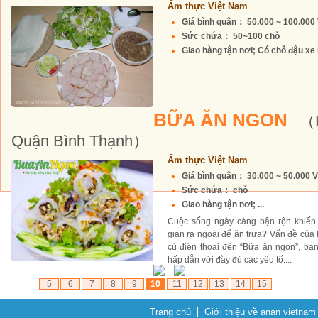
Ẩm thực Việt Nam
Giá bình quân： 50.000 ~ 100.00
Sức chứa： 50~100 chỗ
Giao hàng tận nơi; Có chỗ đậu xe h
BỮA ĂN NGON
（H
Quận Bình Thạnh）
Ẩm thực Việt Nam
Giá bình quân： 30.000 ~ 50.000 
Sức chứa： chỗ
Giao hàng tận nơi; ...
Cuộc sống ngày càng bận rộn khiến 
gian ra ngoài để ăn trưa? Vấn đề của 
cú điện thoại đến “Bữa ăn ngon”, bạ
hấp dẫn với đầy đủ các yếu tố:...
5
6
7
8
9
10
11
12
13
14
15
Trang chủ
Giới thiệu về anan vietnam