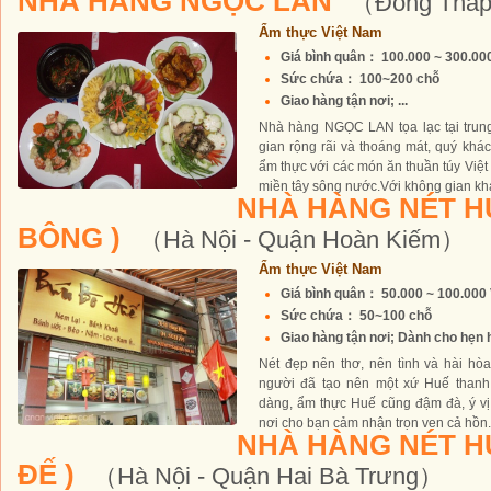
NHÀ HÀNG NGỌC LAN
（Đồng Thá
Ẩm thực Việt Nam
Giá bình quân： 100.000 ~ 300.0
Sức chứa： 100~200 chỗ
Giao hàng tận nơi; ...
Nhà hàng NGỌC LAN tọa lạc tại trun
gian rộng rãi và thoáng mát, quý kh
ẩm thực với các món ăn thuần túy Vi
miền tây sông nước.Với không gian khá 
NHÀ HÀNG NÉT H
BÔNG )
（Hà Nội - Quận Hoàn Kiếm）
Ẩm thực Việt Nam
Giá bình quân： 50.000 ~ 100.00
Sức chứa： 50~100 chỗ
Giao hàng tận nơi; Dành cho hẹn hò
Nét đẹp nên thơ, nên tình và hài hò
người đã tạo nên một xứ Huế thanh
dàng, ẩm thực Huế cũng đậm đà, ý vị
nơi cho bạn cảm nhận trọn vẹn cả hồn.
NHÀ HÀNG NÉT HU
ĐẾ )
（Hà Nội - Quận Hai Bà Trưng）