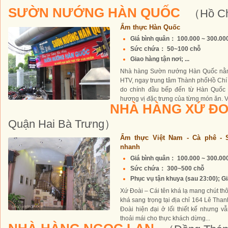
SƯỜN NƯỚNG HÀN QUỐC
（Hồ Ch
Ẩm thực Hàn Quốc
Giá bình quân： 100.000 ~ 300.0
Sức chứa： 50~100 chỗ
Giao hàng tận nơi; ...
Nhà hàng Sườn nướng Hàn Quốc nằm 
HTV, ngay trung tâm Thành phốHồ Chí
do chính đầu bếp đến từ Hàn Quốc 
hương vị đặc trưng của từng món ăn. Vị 
NHÀ HÀNG XỨ Đ
Quận Hai Bà Trưng）
Ẩm thực Việt Nam - Cà phê - 
nhanh
Giá bình quân： 100.000 ~ 300.0
Sức chứa： 300~500 chỗ
Phục vụ tận khuya (sau 23:00); Gi
Xứ Đoài – Cái tên khá lạ mang chút th
khá sang trọng tại địa chỉ 164 Lê Tha
Đoài hiện đại ở lối thiết kế nhưng v
thoải mái cho thực khách dừng...