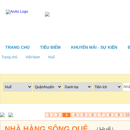
TRANG CHỦ
TIÊU ĐIỂM
KHUYẾN MÃI - SỰ KIỆN
Trang chủ
Việt Nam
Huế
Tìm nhà hàng
1
2
3
4
5
6
7
8
9
10
NHÀ HÀNG SÔNG QUÊ
（Huế）