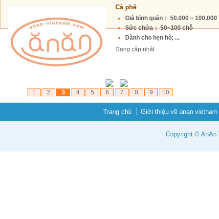
Cà phê
Giá bình quân： 50.000 ~ 100.00
Sức chứa： 50~100 chỗ
Dành cho hẹn hò; ...
Đang cập nhật
1
2
3
4
5
6
7
8
9
10
Trang chủ
Giới thiệu về anan vietnam
Copyright © AnAn V