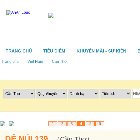
TRANG CHỦ
TIÊU ĐIỂM
KHUYẾN MÃI - SỰ KIỆN
Trang chủ
Việt Nam
Cần Thơ
Tìm nhà hàng
1
2
3
4
5
6
DÊ NÚI 139
（Cần Thơ）