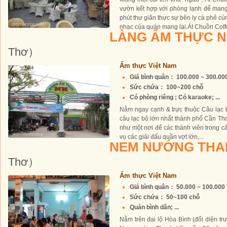
vườn kết hợp với phòng lạnh để man
phút thư giãn thực sự bên ly cà phê cù
nhạc của quán mang lại.Át Chuồn Coffee
LÀNG ẨM THỰC 
Thơ）
Ẩm thực Việt Nam
Giá bình quân： 100.000 ~ 300.0
Sức chứa： 100~200 chỗ
Có phòng riêng ; Có karaoke; ...
Nằm ngay cạnh & trực thuộc Câu lạc b
câu lạc bộ lớn nhất thành phố Cần T
như một nơi để các thành viên trong 
vụ các giải đấu quần vợt lớn,...
NEM NƯỚNG THA
Thơ）
Ẩm thực Việt Nam
Giá bình quân： 50.000 ~ 100.00
Sức chứa： 50~100 chỗ
Quán bình dân; ...
Nằm trên đại lộ Hòa Bình (đối diện t