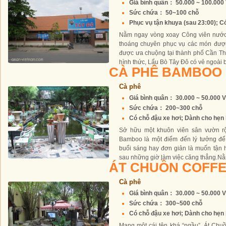
Giá bình quân： 50.000 ~ 100.00
Sức chứa： 50~100 chỗ
Phục vụ tận khuya (sau 23:00); Có
Nằm ngay vòng xoay Công viên nước
thoáng chuyên phục vụ các món được 
được ưa chuộng tại thành phố Cần T
hình thức, Lẩu Bò Tây Đô có vẻ ngoài b
CÀ PHÊ BAMBOO
Cà phê
Giá bình quân： 30.000 ~ 50.000 
Sức chứa： 200~300 chỗ
Có chỗ đậu xe hơi; Dành cho hẹn h
Sở hữu một khuôn viên sân vườn rộ
Bamboo là một điểm đến lý tưởng để
buổi sáng hay đơn giản là muốn tận 
sau những giờ làm việc căng thẳng.Nằm
ÁT CHUỒN COFF
Cà phê
Giá bình quân： 30.000 ~ 50.000 
Sức chứa： 300~500 chỗ
Có chỗ đậu xe hơi; Dành cho hẹn h
Mang một cái tên khá “ngầu”, Át Chu