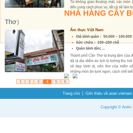
Từ không gian thoáng mát, các món 
đến cung cách phục vụ, tất cả sẽ làm b
NHÀ HÀNG CÂY B
Thơ）
Ẩm thực Việt Nam
Giá bình quân： 50.000 ~ 100.00
Sức chứa： 100~200 chỗ
Quán bình dân; ...
Thành phố Cần Thơ là trung tâm của 
đã là địa điểm du lịch lý tưởng thu hú
vẻ đẹp bình dị, nên thơ của miền s
những món ăn tươi ngon, cách chế biến
1
2
3
4
5
6
Trang chủ
Giới thiệu về anan vietnam
Copyright © AnAn V