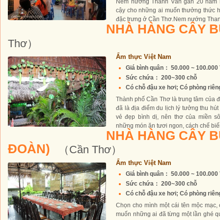
Nem nướng Thanh Vân gần 20 năm nay
cậy cho những ai muốn thưởng thức 
đặc trưng ở Cần Thơ.Nem nướng Thanh
NHÀ HÀNG CÂY B
Thơ）
Ẩm thực Việt Nam
Giá bình quân： 50.000 ~ 100.00
Sức chứa： 200~300 chỗ
Có chỗ đậu xe hơi; Có phòng riêng 
Thành phố Cần Thơ là trung tâm của 
đã là địa điểm du lịch lý tưởng thu hú
vẻ đẹp bình dị, nên thơ của miền s
những món ăn tươi ngon, cách chế biến
NHÀ HÀNG CÂY B
ĐOÀN)
（Cần Thơ）
Ẩm thực Việt Nam
Giá bình quân： 50.000 ~ 100.00
Sức chứa： 200~300 chỗ
Có chỗ đậu xe hơi; Có phòng riêng 
Chọn cho mình một cái tên mộc mạc, 
muốn những ai đã từng một lần ghé q