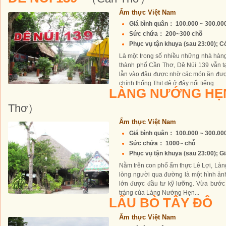
Ẩm thực Việt Nam
Giá bình quân： 100.000 ~ 300.0
Sức chứa： 200~300 chỗ
Phục vụ tận khuya (sau 23:00); Có
Là một trong số nhiều những nhà hàn
thành phố Cần Thơ, Dê Núi 139 vẫn t
lẫn vào đâu được nhờ các món ăn đượ
chính thống.Thịt dê ở đây nổi tiếng...
LÀNG NƯỚNG HẸ
Thơ）
Ẩm thực Việt Nam
Giá bình quân： 100.000 ~ 300.0
Sức chứa： 1000~ chỗ
Phục vụ tận khuya (sau 23:00); Gi
Nằm trên con phố ẩm thực Lê Lợi, Là
lòng người qua đường là một hình ản
lớn được đầu tư kỹ lưỡng. Vừa bước
tráng của Làng Nướng Hẹn...
LẨU BÒ TÂY ĐÔ
Ẩm thực Việt Nam