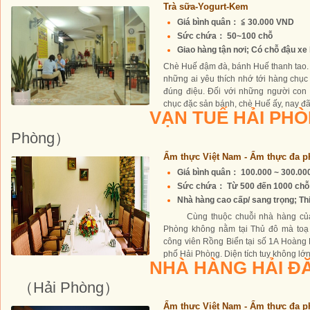
Trà sữa-Yogurt-Kem
Giá bình quân： ≦ 30.000 VND
Sức chứa： 50~100 chỗ
Giao hàng tận nơi; Có chỗ đậu xe 
Chè Huế đậm đà, bánh Huế thanh tao. 
những ai yêu thích nhớ tới hàng chụ
đúng điệu. Đối với những người con
chục đặc sản bánh, chè Huế ấy, nay đã
VẠN TUẾ HẢI PH
Phòng）
Ẩm thực Việt Nam - Ẩm thực đa p
Giá bình quân： 100.000 ~ 300.0
Sức chứa： Từ 500 đến 1000 chỗ
Nhà hàng cao cấp/ sang trọng; Thiế
Cùng thuộc chuỗi nhà hàng của 
Phòng không nằm tại Thủ đô mà toạ 
công viên Rồng Biển tại số 1A Hoàng
phố Hải Phòng. Diện tích tuy không lớn.
NHÀ HÀNG HẢI Đ
（Hải Phòng）
Ẩm thực Việt Nam - Ẩm thực đa p