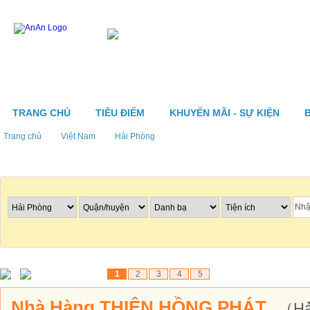
TRANG CHỦ
TIÊU ĐIỂM
KHUYẾN MÃI - SỰ KIỆN
Trang chủ
Việt Nam
Hải Phòng
Tìm nhà hàng
1
2
3
4
5
Nhà Hàng THIÊN HỒNG PHÁT
（Hả