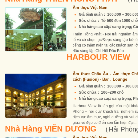
Ẩm thực Việt Nam
Giá bình quân： 100.000 ~ 300.0
Sức chứa： Từ 500 đến 1000 chỗ
Nhà hàng cao cấp/ sang trọng; Có 
Thiên Hồng Phát - Nơi trải nghiệm ẩm
tế và có chọn lọc!Được sáng lập bởi 
tiếng có thâm niên tại các khách sạn l
đầu sáng lập Chi Hội Đầu Bếp...
HARBOUR VIEW
Ẩm thực Châu Âu - Ẩm thực Ch
cách (Fusion) - Bar．Lounge
Giá bình quân： 100.000 ~ 300.0
Sức chứa： 100~200 chỗ
Nhà hàng cao cấp/ sang trọng; Phụ
Harbour View là tên gọi của một khá
Phòng – nơi quý khách trải nghiệm s
dịch vụ: ẩm thực, nghỉ dưỡng và vui ch
giữa vẻ đẹp cổ điển xen lẫn hiện đại...
Nhà Hàng VIỄN DƯƠNG
（Hải Phò
Ẩm thực Việt Nam