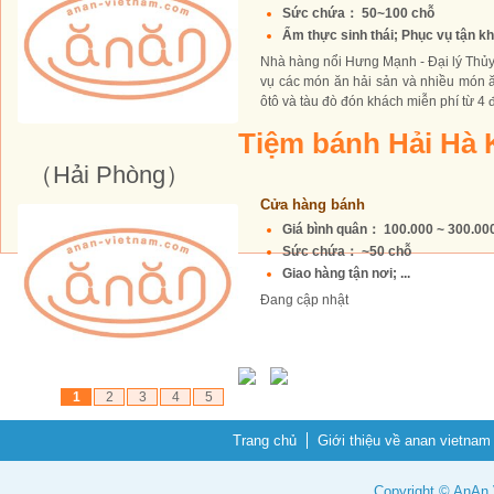
Sức chứa： 50~100 chỗ
Ẩm thực sinh thái; Phục vụ tận kh
Nhà hàng nổi Hưng Mạnh - Đại lý Thủy
vụ các món ăn hải sản và nhiều món 
ôtô và tàu đò đón khách miễn phí từ 4 
Tiệm bánh Hải Hà 
（Hải Phòng）
Cửa hàng bánh
Giá bình quân： 100.000 ~ 300.0
Sức chứa： ~50 chỗ
Giao hàng tận nơi; ...
Đang cập nhật
1
2
3
4
5
Trang chủ
Giới thiệu về anan vietnam
Copyright © AnAn V