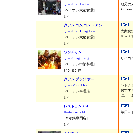
Quan Com Ba Ca
地元の
42 Tru
[ベトナム大衆食堂]
1区
クアン コム コン ドアン
Quan Com Cong Doan
大衆食
40～
[ベトナム大衆食堂]
1区
ソンチャン
Quan Song Trang
サイゴ
[ベトナム中部料理]
ビンタン区
クアン ブゥン ホー
Quan Vuon Pho
ベトナ
おすす
[ベトナム料理店]
理。一
1区
レストラン 214
Restaurant 214
毎日ベ
[ヤギ鍋専門店]
1区