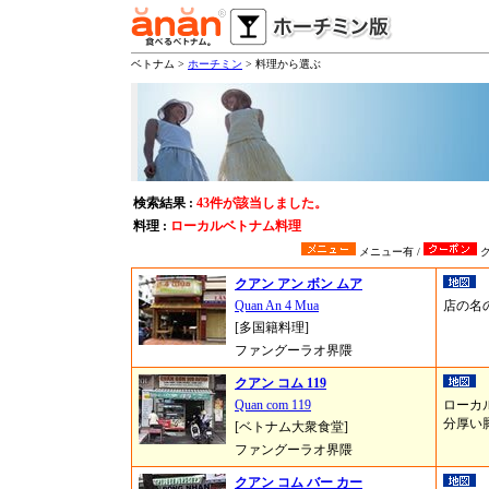
ベトナム >
ホーチミン
> 料理から選ぶ
検索結果 :
43件が該当しました。
料理 :
ローカルベトナム料理
メニュー有 /
ク
クアン アン ボン ムア
Quan An 4 Mua
店の名
[多国籍料理]
ファングーラオ界隈
クアン コム 119
Quan com 119
ローカ
分厚い
[ベトナム大衆食堂]
ファングーラオ界隈
クアン コム バー カー