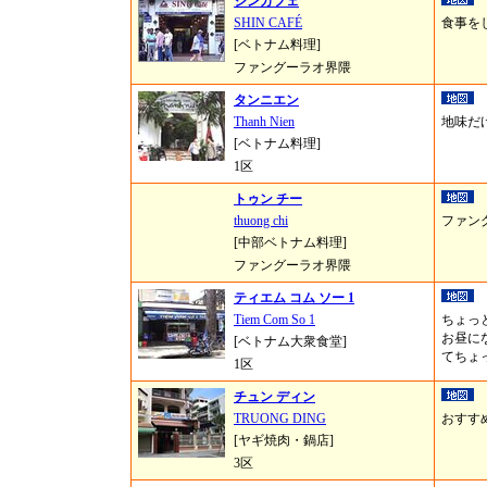
シンカフェ
SHIN CAFÉ
食事を
[ベトナム料理]
ファングーラオ界隈
タンニエン
Thanh Nien
地味だ
[ベトナム料理]
1区
トゥン チー
thuong chi
ファン
[中部ベトナム料理]
ファングーラオ界隈
ティエム コム ソー 1
Tiem Com So 1
ちょっ
お昼に
[ベトナム大衆食堂]
てちょ
1区
チュン ディン
TRUONG DING
おすす
[ヤギ焼肉・鍋店]
3区