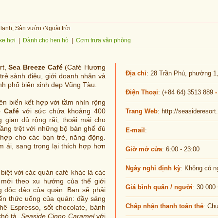
ạnh; Sân vườn /Ngoài trời
xe hơi
|
Dành cho hẹn hò
|
Cơm trưa văn phòng
rt,
Sea Breeze Café
(Café Hương
Địa chỉ
: 28 Trần Phú, phường 1
trẻ sành điệu, giới doanh nhân và
h phố biển xinh đẹp Vũng Tàu.
Điện Thoại
: (+84 64) 3513 889
-
iền biển kết hợp với tầm nhìn rộng
e Café
với sức chứa khoảng 400
Trang Web
: http://seasidereso
gian đủ rộng rãi, thoải mái cho
ầng trệt với những bộ bàn ghế đủ
E-mail
:
hợp cho các bạn trẻ, năng động.
 ái, sang trọng lại thích hợp hơn
Giờ mở cửa
: 6:00 - 23:00
Ngày nghỉ định kỳ
: Không có n
biệt với các quán café khác là các
mới theo xu hướng của thế giới
Giá bình quân / người
: 30.000
g độc đáo của quán. Bạn sẽ phải
biến thức uống của quán: đầy sáng
Chấp nhận thanh toán thẻ
: Ch
hê Espresso, sốt chocolate, bánh
khó tả.
Seaside Cinno Caramel
với