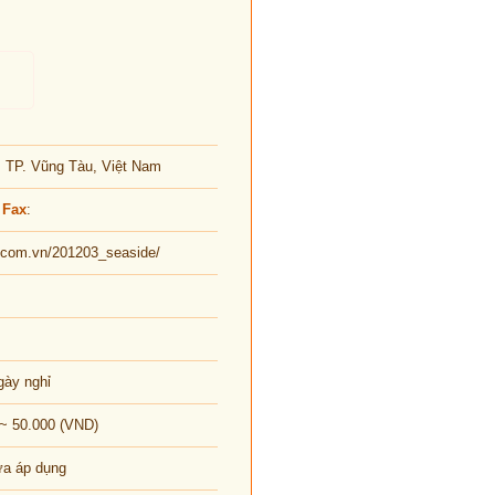
, TP. Vũng Tàu, Việt Nam
 Fax
:
rt.com.vn/201203_seaside/
gày nghỉ
 ~ 50.000 (VND)
ưa áp dụng