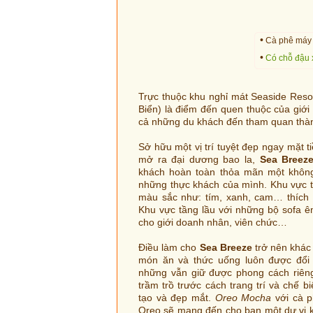
•
Cà phê máy l
•
Có chỗ đậu 
Trực thuộc khu nghỉ mát Seaside Reso
Biển) là điểm đến quen thuộc của giới 
cả những du khách đến tham quan thàn
Sở hữu một vị trí tuyệt đẹp ngay mặt t
mở ra đại dương bao la,
Sea Breez
khách hoàn toàn thỏa mãn một không 
những thực khách của mình. Khu vực t
màu sắc như: tím, xanh, cam… thích 
Khu vực tầng lầu với những bộ sofa êm
cho giới doanh nhân, viên chức…
Điều làm cho
Sea Breeze
trở nên khác 
món ăn và thức uống luôn được đổi 
những vẫn giữ được phong cách riên
trầm trồ trước cách trang trí và chế 
tạo và đẹp mắt.
Oreo Mocha
với cà p
Oreo sẽ mang đến cho bạn một dư vị 