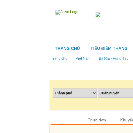
TRANG CHỦ
TIÊU ĐIỂM THÁNG
Trang chủ
Việt Nam
Bà Rịa - Vũng Tàu
Tìm nhà hàng
Thông tin
Thực đơn
Khuyến