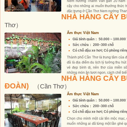
Nem nướng Thanh Vân gần 20 năm nay
cậy cho những ai muốn thưởng thức 
đặc trưng ở Cần Thơ.Nem nướng Thanh
NHÀ HÀNG CÂY B
Thơ）
Ẩm thực Việt Nam
Giá bình quân： 50.000 ~ 100.00
Sức chứa： 200~300 chỗ
Có chỗ đậu xe hơi; Có phòng riêng 
Thành phố Cần Thơ là trung tâm của 
đã là địa điểm du lịch lý tưởng thu hú
vẻ đẹp bình dị, nên thơ của miền s
những món ăn tươi ngon, cách chế biến
NHÀ HÀNG CÂY B
ĐOÀN)
（Cần Thơ）
Ẩm thực Việt Nam
Giá bình quân： 50.000 ~ 100.00
Sức chứa： 200~300 chỗ
Có chỗ đậu xe hơi; Có phòng riêng 
Chọn cho mình một cái tên mộc mạc, 
muốn những ai đã từng một lần ghé q