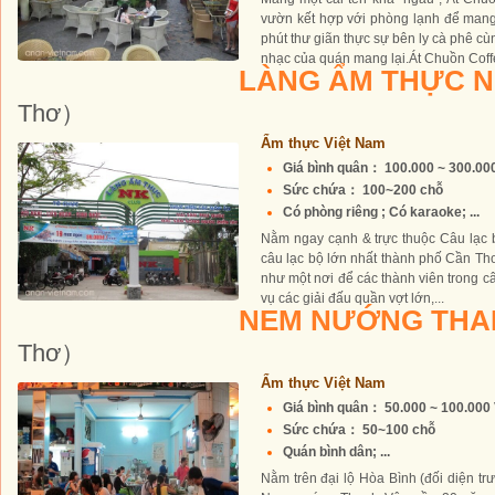
vườn kết hợp với phòng lạnh để man
phút thư giãn thực sự bên ly cà phê cù
nhạc của quán mang lại.Át Chuồn Coffee
LÀNG ẨM THỰC 
Thơ）
Ẩm thực Việt Nam
Giá bình quân： 100.000 ~ 300.0
Sức chứa： 100~200 chỗ
Có phòng riêng ; Có karaoke; ...
Nằm ngay cạnh & trực thuộc Câu lạc b
câu lạc bộ lớn nhất thành phố Cần T
như một nơi để các thành viên trong 
vụ các giải đấu quần vợt lớn,...
NEM NƯỚNG THA
Thơ）
Ẩm thực Việt Nam
Giá bình quân： 50.000 ~ 100.00
Sức chứa： 50~100 chỗ
Quán bình dân; ...
Nằm trên đại lộ Hòa Bình (đối diện t