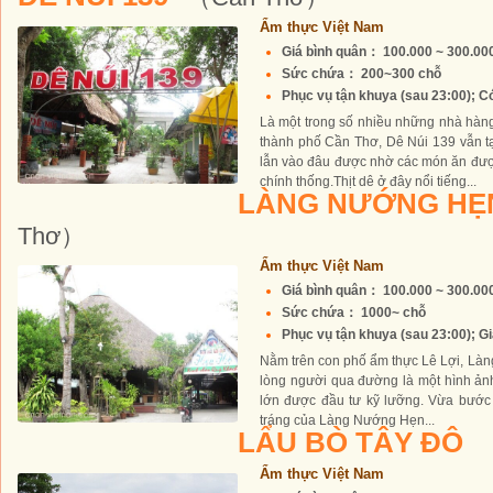
Ẩm thực Việt Nam
Giá bình quân： 100.000 ~ 300.0
Sức chứa： 200~300 chỗ
Phục vụ tận khuya (sau 23:00); Có
Là một trong số nhiều những nhà hàn
thành phố Cần Thơ, Dê Núi 139 vẫn t
lẫn vào đâu được nhờ các món ăn đượ
chính thống.Thịt dê ở đây nổi tiếng...
LÀNG NƯỚNG HẸ
Thơ）
Ẩm thực Việt Nam
Giá bình quân： 100.000 ~ 300.0
Sức chứa： 1000~ chỗ
Phục vụ tận khuya (sau 23:00); Gi
Nằm trên con phố ẩm thực Lê Lợi, Là
lòng người qua đường là một hình ản
lớn được đầu tư kỹ lưỡng. Vừa bước
tráng của Làng Nướng Hẹn...
LẨU BÒ TÂY ĐÔ
Ẩm thực Việt Nam