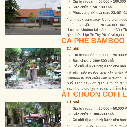
Giá bình quân： 50.000 ~ 100.00
Sức chứa： 50~100 chỗ
Phục vụ tận khuya (sau 23:00); Có
Nằm ngay vòng xoay Công viên nước
thoáng chuyên phục vụ các món được 
được ưa chuộng tại thành phố Cần T
hình thức, Lẩu Bò Tây Đô có vẻ ngoài b
CÀ PHÊ BAMBOO
Cà phê
Giá bình quân： 30.000 ~ 50.000 
Sức chứa： 200~300 chỗ
Có chỗ đậu xe hơi; Dành cho hẹn h
Sở hữu một khuôn viên sân vườn rộ
Bamboo là một điểm đến lý tưởng để
buổi sáng hay đơn giản là muốn tận 
sau những giờ làm việc căng thẳng.Nằm
ÁT CHUỒN COFF
Cà phê
Giá bình quân： 30.000 ~ 50.000 
Sức chứa： 300~500 chỗ
Có chỗ đậu xe hơi; Dành cho hẹn h
Mang một cái tên khá “ngầu”, Át Chu