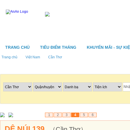
TRANG CHỦ
TIÊU ĐIỂM THÁNG
KHUYẾN MÃI - SỰ KI
Trang chủ
Việt Nam
Cần Thơ
Tìm nhà hàng
1
2
3
4
5
6
DÊ NÚI 139
（Cần Thơ）