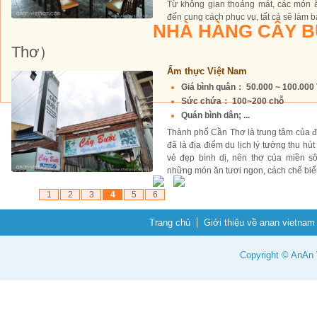
Từ không gian thoáng mát, các món 
đến cung cách phục vụ, tất cả sẽ làm b
NHÀ HÀNG CÂY B
Thơ）
Ẩm thực Việt Nam
Giá bình quân： 50.000 ~ 100.00
Sức chứa： 100~200 chỗ
Quán bình dân; ...
Thành phố Cần Thơ là trung tâm của 
đã là địa điểm du lịch lý tưởng thu hú
vẻ đẹp bình dị, nên thơ của miền s
những món ăn tươi ngon, cách chế biến
1
2
3
4
5
6
Trang chủ
Giới thiệu về anan vietnam
Copyright © AnAn V