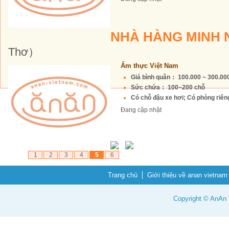
NHÀ HÀNG MINH
Thơ）
Ẩm thực Việt Nam
Giá bình quân： 100.000 ~ 300.0
Sức chứa： 100~200 chỗ
Có chỗ đậu xe hơi; Có phòng riêng 
Đang cập nhật
1
2
3
4
5
6
Trang chủ
Giới thiệu về anan vietnam
Copyright © AnAn V