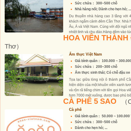
Sức chứa： 300~500 chỗ
Nhà hàng nổi; Dành cho hẹn hò; ...
Du thuyền nhà hàng cao 3 tầng với 4
khách ngắm cảnh đêm Cần Thơ. Nhà h
Âu, Á và Việt Nam. Cùng với đội ngũ 
nhiệt tình và chu đáo.Hàng đêm vào lúc
HOA VIÊN THÀNH
Thơ）
Ẩm thực Việt Nam
Giá bình quân： 100.000 ~ 300.0
Sức chứa： 200~300 chỗ
Ẩm thực sinh thái; Có chỗ đậu xe 
Tọa lạc giữa lòng nội ô thành phố Cầ
hiện diện của một khuôn viên xanh tư
và rộn rã tiếng chim với tên gọi Hoa vi
hơn 7000 mét vuông, được bao phủ bởi
CÀ PHÊ 5 SAO
（C
Cà phê
Giá bình quân： 50.000 ~ 100.00
Sức chứa： 300~500 chỗ
Dành cho hẹn hò; ...