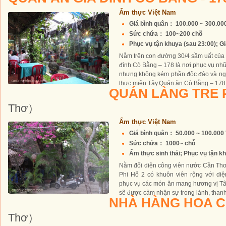
Ẩm thực Việt Nam
Giá bình quân： 100.000 ~ 300.0
Sức chứa： 100~200 chỗ
Phục vụ tận khuya (sau 23:00); Gi
Nằm trên con đường 30/4 sầm uất của
đình Cò Bằng – 178 là nơi phục vụ nh
nhưng không kém phần độc đáo và ng
thực miền Tây.Quán ăn Cò Bằng – 178 đ
QUÁN LÀNG TRE 
Thơ）
Ẩm thực Việt Nam
Giá bình quân： 50.000 ~ 100.00
Sức chứa： 1000~ chỗ
Ẩm thực sinh thái; Phục vụ tận kh
Nằm đối diện công viên nước Cần Thơ,
Phi Hổ 2 có khuôn viên rộng với diệ
phục vụ các món ăn mang hương vị Tâ
sẽ được cảm nhận sự trong lành, thanh
NHÀ HÀNG HOA 
Thơ）