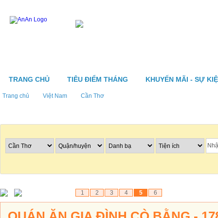
TRANG CHỦ
TIÊU ĐIỂM THÁNG
KHUYẾN MÃI - SỰ KI
Trang chủ
Việt Nam
Cần Thơ
Tìm nhà hàng
1
2
3
4
5
6
QUÁN ĂN GIA ĐÌNH CÒ BẰNG - 1